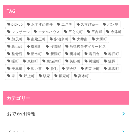
TAG
pickup
おすすめ物件
エステ
スマびゅー
パン屋
マッサージ
モデルハウス
三之丸町
三吉町
今津町
加茂町
南蔵王町
多治米町
大井南
大黒町
幕山台
御幸町
接骨院
放課後等デイサービス
整骨院
新市町
新涯町
明神町
春日台
春日町
曙町
東桜町
東深津町
矢掛町
神辺町
笠岡
美幸町
習い事
脱毛
英会話
西新涯町
赤坂町
車
野上町
駅家
駅家町
高木町
カテゴリー
おでかけ情報