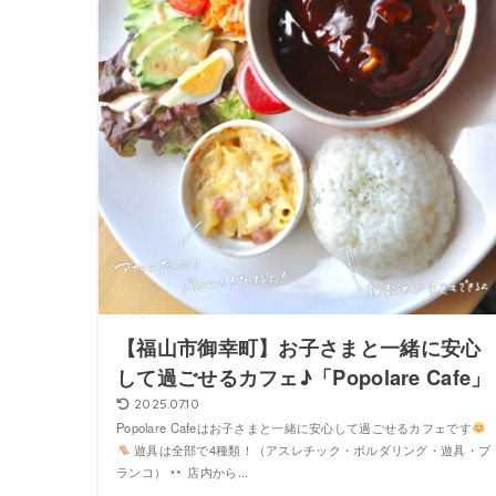
【福山市御幸町】お子さまと一緒に安心
して過ごせるカフェ♪「Popolare Cafe」
2025.07.10
Popolare Cafeはお子さまと一緒に安心して過ごせるカフェです
遊具は全部で4種類！（アスレチック・ボルダリング・遊具・ブ
ランコ）
店内から...