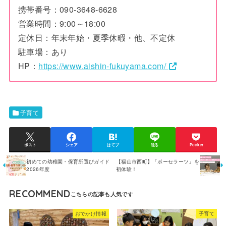
携帯番号：090-3648-6628
営業時間：9:00～18:00
定休日：年末年始・夏季休暇・他、不定休
駐車場：あり
HP：
https://www.aishin-fukuyama.com/
子育て
ポスト
シェア
はてブ
送る
Pocket
初めての幼稚園・保育所選びガイド
【福山市西町】「ポーセラーツ」を
2026年度
初体験！
RECOMMEND
おでかけ情報
子育て