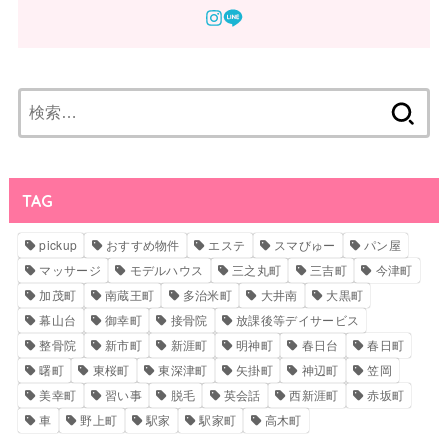
検
索:
TAG
pickup
おすすめ物件
エステ
スマびゅー
パン屋
マッサージ
モデルハウス
三之丸町
三吉町
今津町
加茂町
南蔵王町
多治米町
大井南
大黒町
幕山台
御幸町
接骨院
放課後等デイサービス
整骨院
新市町
新涯町
明神町
春日台
春日町
曙町
東桜町
東深津町
矢掛町
神辺町
笠岡
美幸町
習い事
脱毛
英会話
西新涯町
赤坂町
車
野上町
駅家
駅家町
高木町