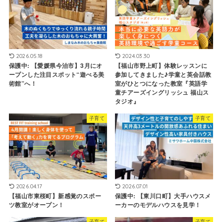
2026.05.18
2024.03.30
保護中: 【愛媛県今治市】3月にオ
【福山市野上町】体験レッスンに
ープンした注目スポット“遊べる美
参加してきました♪学童と英会話教
術館”へ！
室がひとつになった教室『英語学
童チアーズイングリッシュ 福山ス
タジオ』
子育て
子育て
2026.04.17
2026.07.01
【福山市東桜町】新感覚のスポー
保護中: 【東川口町】大手ハウスメ
ツ教室がオープン！
ーカーのモデルハウスを見学！
子育て
子育て