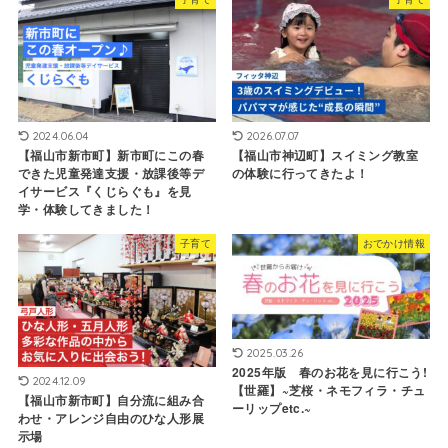
2024.06.04
2026.07.07
【福山市新市町】新市町にこの春
【福山市神辺町】スイミング教室
できた児童発達支援・放課後等デ
の体験に行ってきたよ！
イサービス『くじらぐも』を見
学・体験してきました！
子育て
おでかけ情報
2025.03.26
2025年版 春のお花を見に行こう!
2024.12.09
【世羅】~芝桜・ネモフィラ・チュ
【福山市新市町】自分流に組み合
ーリップetc.~
わせ・アレンジ自由のひな人形展
示場