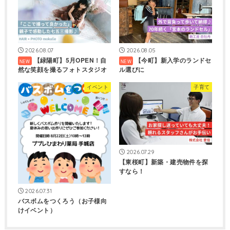
2026.08.07
2026.08.05
【緑陽町】5月OPEN！自
【今町】新入学のランドセ
然な笑顔を撮るフォトスタジオ
ル選びに
イベント
子育て
2026.07.29
【東桜町】新築・建売物件を探
すなら！
2026.07.31
バスボムをつくろう（お子様向
けイベント）