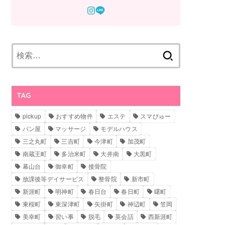
検
索:
TAG
pickup
おすすめ物件
エステ
スマびゅー
パン屋
マッサージ
モデルハウス
三之丸町
三吉町
今津町
加茂町
南蔵王町
多治米町
大井南
大黒町
幕山台
御幸町
接骨院
放課後等デイサービス
整骨院
新市町
新涯町
明神町
春日台
春日町
曙町
東桜町
東深津町
矢掛町
神辺町
笠岡
美幸町
習い事
脱毛
英会話
西新涯町