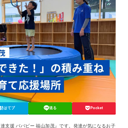
はてブ
送る
Pocket
達支援 ババビー 福山加茂』です。発達が気になるお子