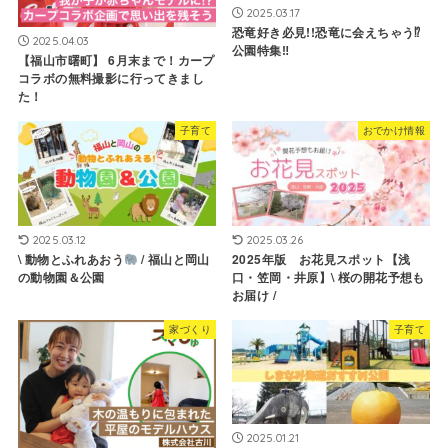
2025.03.17
恐竜好き必見!!恐竜に会えちゃう⁉
2025.04.03
公園特集‼
【福山市曙町】 6月末まで！カープ
コラボの無料撮影に行ってきまし
た！
子育て
おでかけ情報
2025.03.12
2025.03.26
\ 動物とふれあおう
/ 福山と岡山
2025年版 お花見スポット【浅
の動物園＆公園
口・笠岡・井原】\ 桜の開花予想も
お届け /
家づくり
子育て
2025.01.21