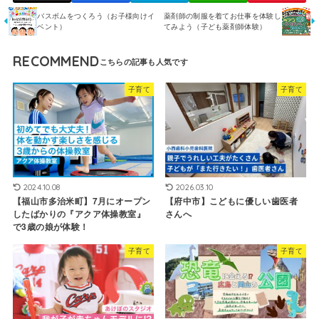
バスボムをつくろう（お子様向けイ
薬剤師の制服を着てお仕事を体験し
ベント）
てみよう（子ども薬剤師体験）
RECOMMEND
子育て
子育て
2024.10.08
2026.03.10
【福山市多治米町】7月にオープン
【府中市】こどもに優しい歯医者
したばかりの『アクア体操教室』
さんへ
で3歳の娘が体験！
子育て
子育て