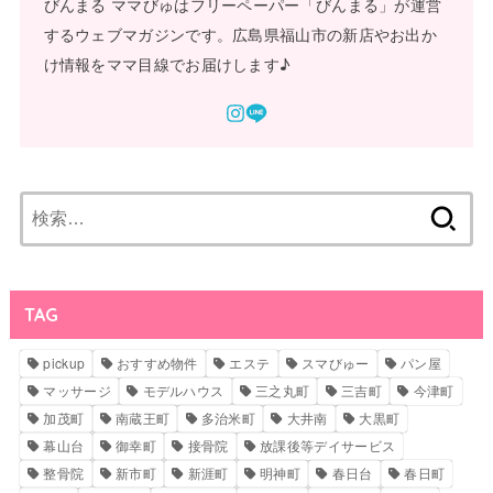
びんまる ママびゅはフリーペーパー「びんまる」が運営
するウェブマガジンです。広島県福山市の新店やお出か
け情報をママ目線でお届けします♪
検
索:
TAG
pickup
おすすめ物件
エステ
スマびゅー
パン屋
マッサージ
モデルハウス
三之丸町
三吉町
今津町
加茂町
南蔵王町
多治米町
大井南
大黒町
幕山台
御幸町
接骨院
放課後等デイサービス
整骨院
新市町
新涯町
明神町
春日台
春日町