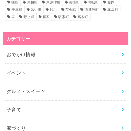
曙町
東桜町
東深津町
矢掛町
神辺町
笠岡
美幸町
習い事
脱毛
英会話
西新涯町
赤坂町
車
野上町
駅家
駅家町
高木町
カテゴリー
おでかけ情報
イベント
グルメ・スイーツ
子育て
家づくり