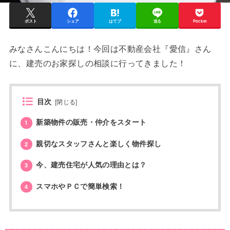
ポスト
シェア
はてブ
送る
Pocket
みなさんこんにちは！今回は不動産会社『愛信』さん
に、建売のお家探しの相談に行ってきました！
目次
[
閉じる
]
新築物件の販売・仲介をスタート
1
親切なスタッフさんと楽しく物件探し
2
今、建売住宅が人気の理由とは？
3
スマホやＰＣで簡単検索！
4