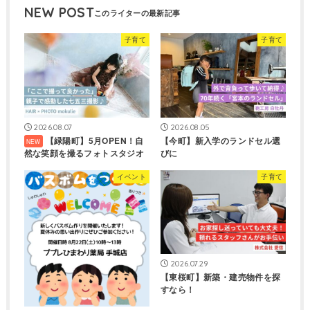
NEW POST
子育て
子育て
2026.08.07
2026.08.05
【緑陽町】5月OPEN！自
【今町】新入学のランドセル選
然な笑顔を撮るフォトスタジオ
びに
イベント
子育て
2026.07.29
【東桜町】新築・建売物件を探
すなら！